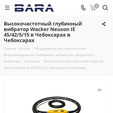
0
Высокочастотный глубинный
вибратор Wacker Neuson IE
45/42/5/15 в Чебоксарах в
Чебоксарах
Главная
-
Каталог
-
Оборудование для строительства
-
Виброоборудование: Виброрейки, вибростолы, виброплиты
-
Вибраторы
-
Глубинные
-
Высокочастотный глубинный вибратор
Wacker Neuson IE 45/42/5/15 в Чебоксарах в Чебоксарах