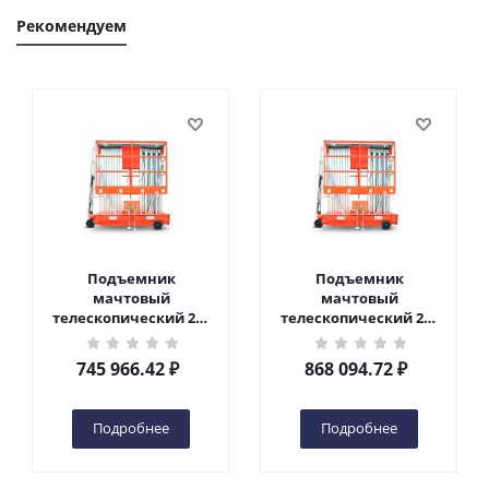
Рекомендуем
Подъемник
Подъемник
мачтовый
мачтовый
телескопический 200
телескопический 200
кг 10 м TOR GTWY10-
кг 12 м TOR GTWY12-
200S DC 2-мачтовый
200S DC 2-мачтовый
745 966.42
₽
868 094.72
₽
(автономный) (N) в
(автономный) (N) в
Чебоксарах
Чебоксарах
Подробнее
Подробнее