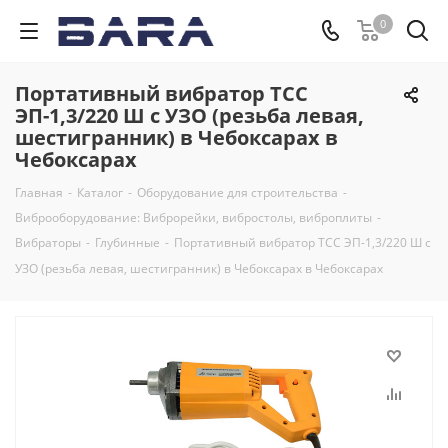
0
Портативный вибратор ТСС
ЭП-1,3/220 Ш с УЗО (резьба левая,
шестигранник) в Чебоксарах в
Чебоксарах
Главная
-
Каталог
-
Оборудование для строительства
-
Виброоборудование: Виброрейки, вибростолы, виброплиты
-
Вибраторы
-
Глубинные
-
Портативный вибратор ТСС ЭП-1,3/220 Ш с
УЗО (резьба левая, шестигранник) в Чебоксарах в Чебоксарах