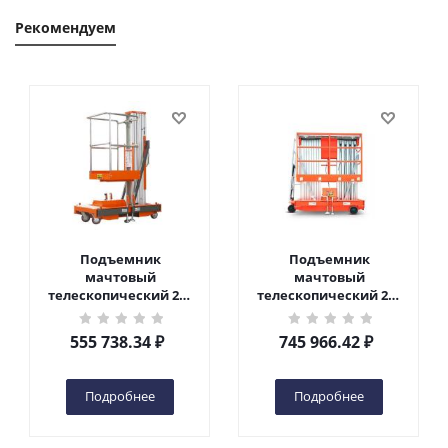
Рекомендуем
Подъемник
Подъемник
мачтовый
мачтовый
телескопический 200
телескопический 200
кг 6 м TOR GTWY6-200S
кг 10 м TOR GTWY10-
DC 2-мачтовый
200S DC 2-мачтовый
555 738.34
₽
745 966.42
₽
(автономный) (G) в
(автономный) (N) в
Чебоксарах
Чебоксарах
Подробнее
Подробнее