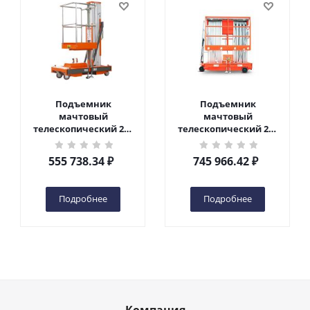
Подъемник
Подъемник
мачтовый
мачтовый
телескопический 200
телескопический 200
кг 6 м TOR GTWY6-200S
кг 10 м TOR GTWY10-
DC 2-мачтовый
200S DC 2-мачтовый
555 738.34
₽
745 966.42
₽
(автономный) (G) в
(автономный) (N) в
Чебоксарах
Чебоксарах
Подробнее
Подробнее