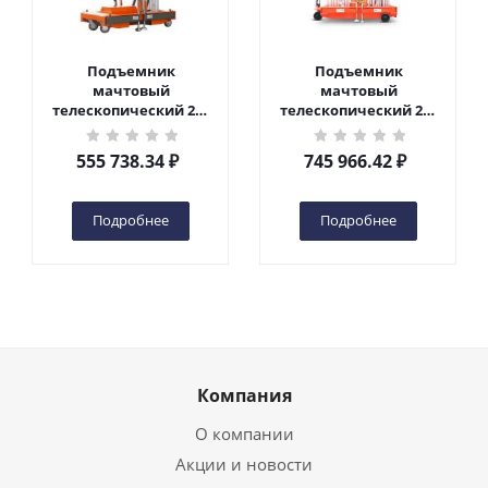
Подъемник
Подъемник
мачтовый
мачтовый
телескопический 200
телескопический 200
кг 6 м TOR GTWY6-200S
кг 10 м TOR GTWY10-
DC 2-мачтовый
200S DC 2-мачтовый
555 738.34
₽
745 966.42
₽
(автономный) (G) в
(автономный) (N) в
Чебоксарах
Чебоксарах
Подробнее
Подробнее
Компания
О компании
Акции и новости