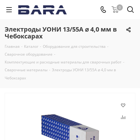
0
Электроды УОНИ 13/55А ⌀ 4,0 мм в
Чебоксарах
Главная
-
Каталог
-
Оборудование для строительства
-
Сварочное оборудование
-
Комплектующие и расходные материалы для сварочных работ
-
Сварочные материалы
-
Электроды УОНИ 13/55А ⌀ 4,0 мм в
Чебоксарах