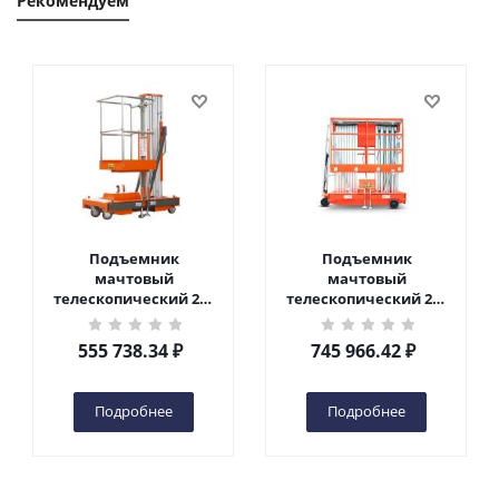
Рекомендуем
Подъемник
Подъемник
мачтовый
мачтовый
телескопический 200
телескопический 200
кг 6 м TOR GTWY6-200S
кг 10 м TOR GTWY10-
DC 2-мачтовый
200S DC 2-мачтовый
555 738.34
₽
745 966.42
₽
(автономный) (G) в
(автономный) (N) в
Чебоксарах
Чебоксарах
Подробнее
Подробнее