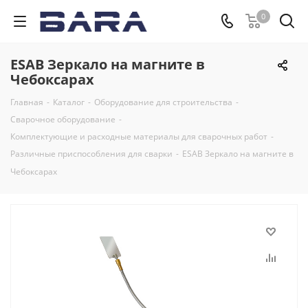
0
ESAB Зеркало на магните в
Чебоксарах
Главная
-
Каталог
-
Оборудование для строительства
-
Сварочное оборудование
-
Комплектующие и расходные материалы для сварочных работ
-
Различные приспособления для сварки
-
ESAB Зеркало на магните в
Чебоксарах