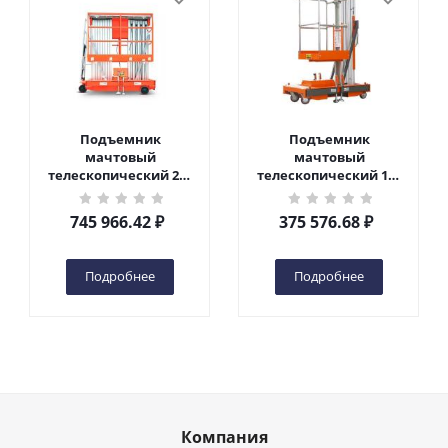
Подъемник
Подъемник
мачтовый
мачтовый
телескопический 200
телескопический 125
кг 10 м TOR GTWY10-
кг 6 м TOR GTWY6-100
200S DC 2-мачтовый
DC 1-мачтовый
745 966.42
₽
375 576.68
₽
(автономный) (N) в
(автономный) (G) в
Чебоксарах
Чебоксарах
Подробнее
Подробнее
Компания