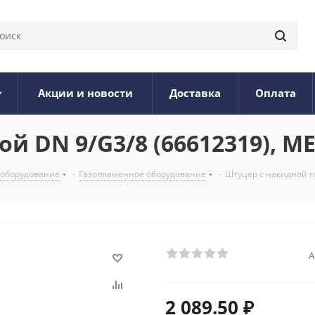
Акции и новости
Доставка
Оплата
й DN 9/G3/8 (66612319), M
 оборудование
-
Газопламенное оборудование
-
Штуцер с накидной г
А
2 089.50
₽