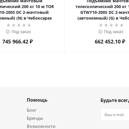
дъемник мачтовый
Подъемник мачто
ский 200 кг 10 м TOR
телескопический 200 кг 10 м TOR
10-200S DC 2-мачтовый
GTWY10-200S DC 2-мач
омный) (N) в Чебоксарах
(автономный) (G) в Чеб
Под заказ
Под заказ
745 966.42
₽
662 452.10
₽
Помощь
Будьте всег
Блог
Бренды
Возможности