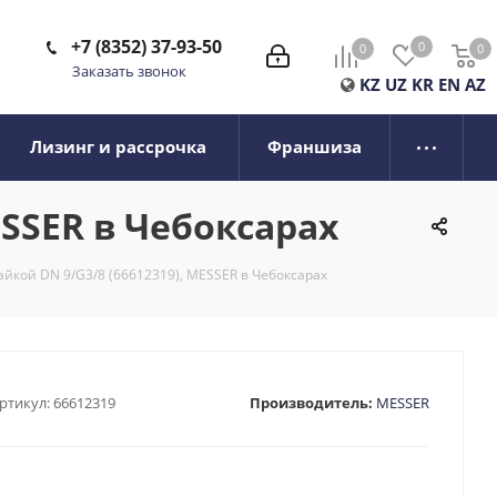
+7 (8352) 37-93-50
0
0
0
0
Заказать звонок
KZ
UZ
KR
EN
AZ
Лизинг и рассрочка
Франшиза
ESSER в Чебоксарах
айкой DN 9/G3/8 (66612319), MESSER в Чебоксарах
ртикул:
66612319
Производитель:
MESSER