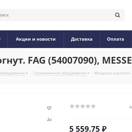
Акции и новости
Доставка
Оплата
нут. FAG (54007090), MESS
 оборудование
-
Газопламенное оборудование
-
Мундштук ацетилен. и
А
5 559.75
₽