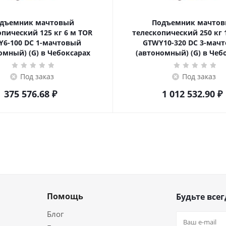
дъемник мачтовый
Подъемник мачто
еский 125 кг 6 м TOR
телескопический 250 кг 10 м TOR
6-100 DC 1-мачтовый
GTWY10-320 DC 3-мач
омный) (G) в Чебоксарах
(автономный) (G) в Чеб
Под заказ
Под заказ
375 576.68
₽
1 012 532.90
₽
Помощь
Будьте всег
Блог