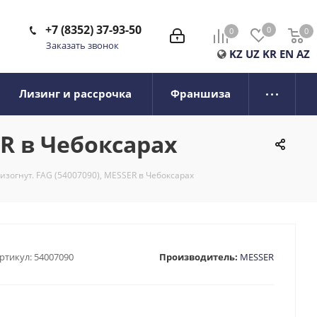
+7 (8352) 37-93-50
0
0
0
0
Заказать звонок
KZ
UZ
KR
EN
AZ
Лизинг и рассрочка
Франшиза
ER в Чебоксарах
зогнут. FAG (54007090), MESSER в Чебоксарах
ртикул:
54007090
Производитель:
MESSER