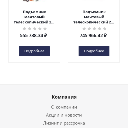
Подъемник
Подъемник
мачтовый
мачтовый
телескопический 200
телескопический 200
кг 6 м TOR GTWY6-200S
кг 10 м TOR GTWY10-
DC 2-мачтовый
200S DC 2-мачтовый
555 738.34
₽
745 966.42
₽
(автономный) (G) в
(автономный) (N) в
Чебоксарах
Чебоксарах
Подробнее
Подробнее
Компания
О компании
Акции и новости
Лизинг и рассрочка