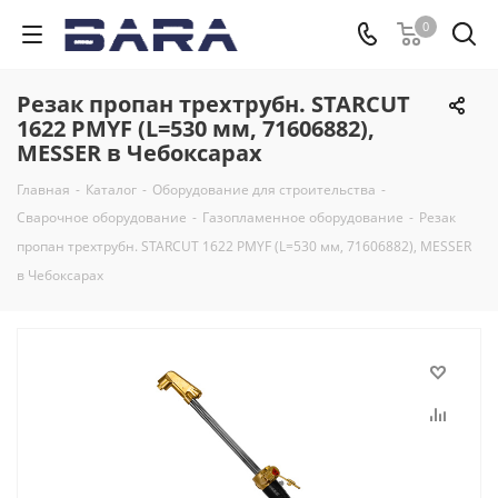
0
Резак пропан трехтрубн. STARCUT
1622 PMYF (L=530 мм, 71606882),
MESSER в Чебоксарах
Главная
-
Каталог
-
Оборудование для строительства
-
Сварочное оборудование
-
Газопламенное оборудование
-
Резак
пропан трехтрубн. STARCUT 1622 PMYF (L=530 мм, 71606882), MESSER
в Чебоксарах