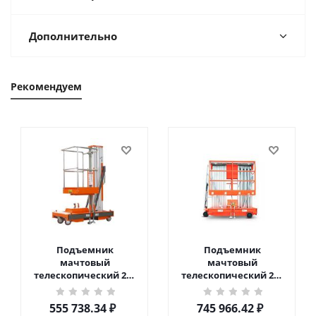
Дополнительно
Рекомендуем
Подъемник
Подъемник
мачтовый
мачтовый
телескопический 200
телескопический 200
кг 6 м TOR GTWY6-200S
кг 10 м TOR GTWY10-
DC 2-мачтовый
200S DC 2-мачтовый
555 738.34
₽
745 966.42
₽
(автономный) (G) в
(автономный) (N) в