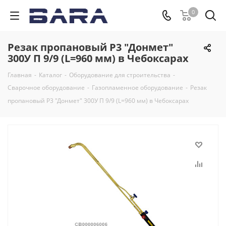
0
Резак пропановый Р3 "Донмет"
300У П 9/9 (L=960 мм) в Чебоксарах
Главная
-
Каталог
-
Оборудование для строительства
-
Сварочное оборудование
-
Газопламенное оборудование
-
Резак
пропановый Р3 "Донмет" 300У П 9/9 (L=960 мм) в Чебоксарах