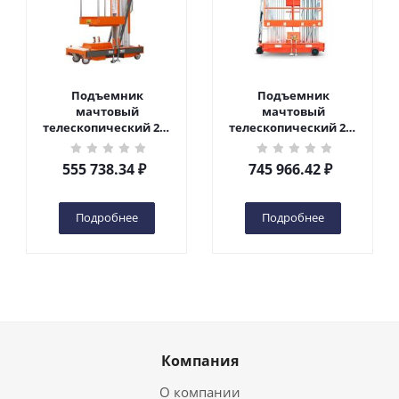
Подъемник
Подъемник
мачтовый
мачтовый
телескопический 200
телескопический 200
кг 6 м TOR GTWY6-200S
кг 10 м TOR GTWY10-
DC 2-мачтовый
200S DC 2-мачтовый
555 738.34
₽
745 966.42
₽
(автономный) (G) в
(автономный) (N) в
Чебоксарах
Чебоксарах
Подробнее
Подробнее
Компания
О компании