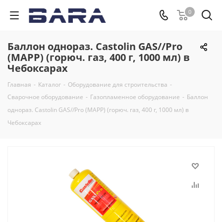
0
Баллон однораз. Castolin GAS//Pro
(MAPP) (горюч. газ, 400 г, 1000 мл) в
Чебоксарах
Главная
-
Каталог
-
Оборудование для строительства
-
Сварочное оборудование
-
Газопламенное оборудование
-
Баллон
однораз. Castolin GAS//Pro (MAPP) (горюч. газ, 400 г, 1000 мл) в
Чебоксарах