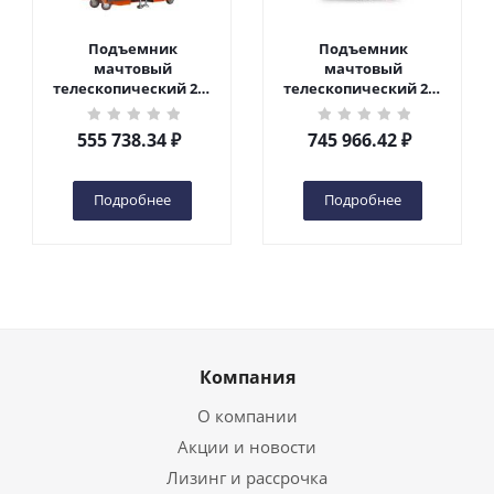
Подъемник
Подъемник
мачтовый
мачтовый
телескопический 200
телескопический 200
кг 6 м TOR GTWY6-200S
кг 10 м TOR GTWY10-
DC 2-мачтовый
200S DC 2-мачтовый
555 738.34
₽
745 966.42
₽
(автономный) (G) в
(автономный) (N) в
Чебоксарах
Чебоксарах
Подробнее
Подробнее
Компания
О компании
Акции и новости
Лизинг и рассрочка