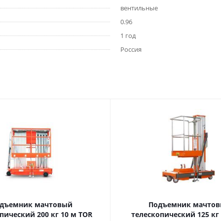
вентильные
0.96
1 год
Россия
дъемник мачтовый
Подъемник мачто
ский 200 кг 10 м TOR
телескопический 125 кг 6 м TOR