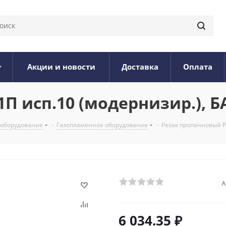
Акции и новости
Доставка
Оплата
П исп.10 (модернизир.), 
 оборудование
-
Газопламенное оборудование
-
Резак пропанновый Р
А
6 034.35
₽