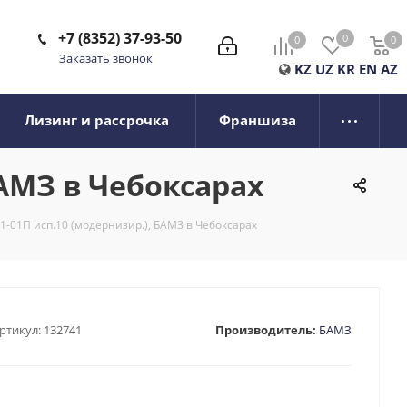
+7 (8352) 37-93-50
0
0
0
0
Заказать звонок
KZ
UZ
KR
EN
AZ
Лизинг и рассрочка
Франшиза
БАМЗ в Чебоксарах
1-01П исп.10 (модернизир.), БАМЗ в Чебоксарах
ртикул:
132741
Производитель:
БАМЗ