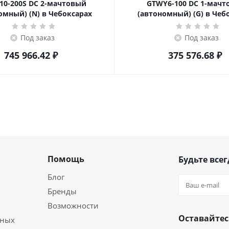
10-200S DC 2-мачтовый
GTWY6-100 DC 1-мач
омный) (N) в Чебоксарах
(автономный) (G) в Чеб
Под заказ
Под заказ
745 966.42
₽
375 576.68
₽
Помощь
Будьте всег
Блог
Бренды
Возможности
Оставайтес
ьных