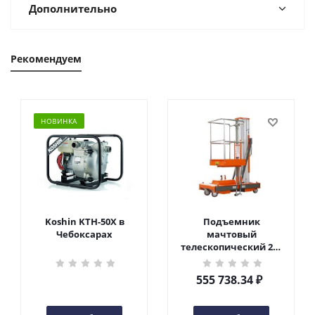
Дополнительно
Рекомендуем
НОВИНКА
Koshin KTH-50X в
Подъемник
Чебоксарах
мачтовый
телескопический 200
кг 6 м TOR GTWY6-200S
DC 2-мачтовый
555 738.34
₽
(автономный) (G) в
Чебоксарах