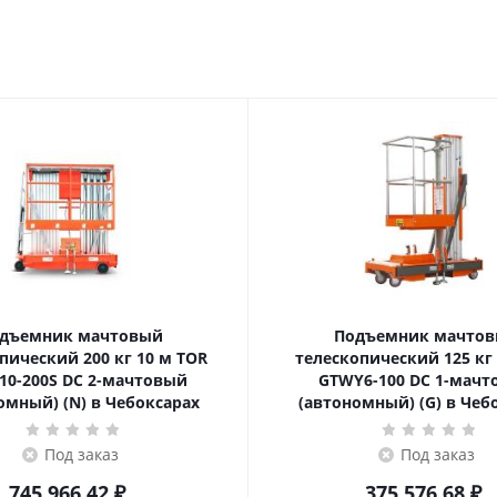
дъемник мачтовый
Подъемник мачто
ский 200 кг 10 м TOR
телескопический 125 кг 6 м TOR
10-200S DC 2-мачтовый
GTWY6-100 DC 1-мач
омный) (N) в Чебоксарах
(автономный) (G) в Чеб
Под заказ
Под заказ
745 966.42
₽
375 576.68
₽