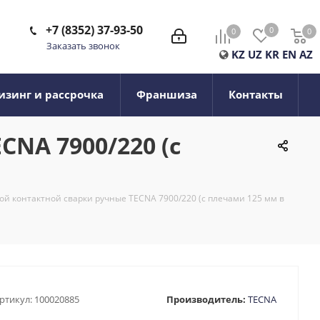
+7 (8352) 37-93-50
0
0
0
0
Заказать звонок
KZ
UZ
KR
EN
AZ
изинг и рассрочка
Франшиза
Контакты
NA 7900/220 (с
ой контактной сварки ручные TECNA 7900/220 (с плечами 125 мм в
ртикул:
100020885
Производитель:
TECNA