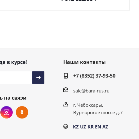
да в курсе!
Наши контакты
+7 (8352) 37-93-50
sale@bara-rus.ru
ь на связи
г. Чебоксары,
Вурнарское шоссе д.7
KZ
UZ
KR
EN
AZ