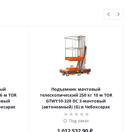
вый
Подъемник мачтовый
телескопический 250 кг 10 м TOR
товый
GTWY10-320 DC 3-мачтовый
оксарах
(автономный) (G) в Чебоксарах
Под заказ
1 012 532.90
₽