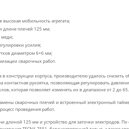
е высокая мобильность агрегата;
и длине плечей 125 мм;
 меди;
егулировки усилия;
утков диаметром 6+6 мм;
мизации сварочных работ.
в конструкции корпуса, производителю удалось снизить об
а контактная рукоятка, позволяющая регулировать давление 
ов, которая позволяет изменять их в диапазоне от 2 до 65.
амены сварочных плечей и встроенный электронный таймер
роцесс проведения работ.
ечи длиной 125 мм и устройство для заточки электродов. 
ешивания TECNA 7551, балансировочной талью, а также эле