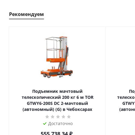
Рекомендуем
Подъемник мачтовый
По
телескопический 200 кг 6 м TOR
телескопиче
GTWY6-200S DC 2-мачтовый
GTWY
(автономный) (G) в Чебоксарах
(автон
Достаточно
555 738.34
₽