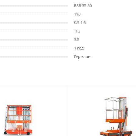
BSB 35-50
110
0,5-1,6
TIG
3.5
1 год
Германия