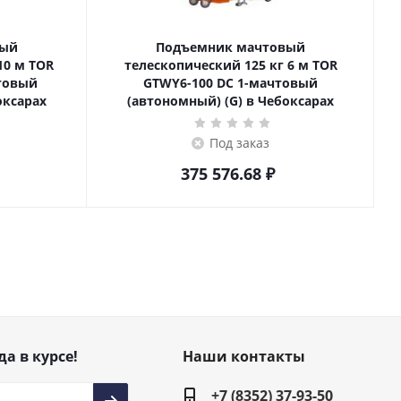
вый
Подъемник мачтовый
телескопический 125 кг 6 м TOR
товый
GTWY6-100 DC 1-мачтовый
оксарах
(автономный) (G) в Чебоксарах
Под заказ
375 576.68
₽
да в курсе!
Наши контакты
+7 (8352) 37-93-50