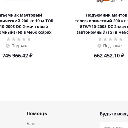
дъемник мачтовый
Подъемник мачто
ский 200 кг 10 м TOR
телескопический 200 кг 10 м TOR
10-200S DC 2-мачтовый
GTWY10-200S DC 2-мач
омный) (N) в Чебоксарах
(автономный) (G) в Чеб
Под заказ
Под заказ
745 966.42
₽
662 452.10
₽
Помощь
Будьте всег
Блог