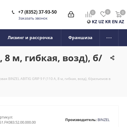
+7 (8352) 37-93-50
0
0
0
0
Заказать звонок
KZ
UZ
KR
EN
AZ
Лизинг и рассрочка
Франшиза
 8 м, гибкая, возд), б/
вая BINZEL ABITIG GRIP 9 F (110 А, 8 м, гибкая, возд), б/разъемов в
ртикул:
Производитель:
BINZEL
S1.FK083.52.00.000.00