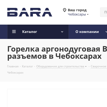
Ваш город
Чебоксары
Каталог
О компании
Горелка аргонодуговая BIN
разъемов в Чебоксарах
Главная
-
Каталог
-
Оборудование для строительства
-
Сварочное
Чебоксарах