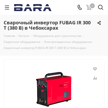
0
Сварочный инвертор FUBAG IR 300
T (380 В) в Чебоксарах
Главная
-
Каталог
-
Оборудование для строительства
-
Сварочное оборудование
-
Электросварочное оборудование
-
Сварочный инвертор FUBAG IR 300 T (380 В) в Чебоксарах