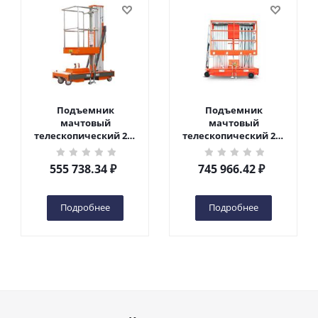
Подъемник
Подъемник
мачтовый
мачтовый
телескопический 200
телескопический 200
кг 6 м TOR GTWY6-200S
кг 10 м TOR GTWY10-
DC 2-мачтовый
200S DC 2-мачтовый
555 738.34
₽
745 966.42
₽
(автономный) (G) в
(автономный) (N) в
Чебоксарах
Чебоксарах
Подробнее
Подробнее