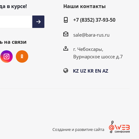
да в курсе!
Наши контакты
+7 (8352) 37-93-50
sale@bara-rus.ru
ь на связи
г. Чебоксары,
Вурнарское шоссе д.7
KZ
UZ
KR
EN
AZ
Создание и развитие сайта