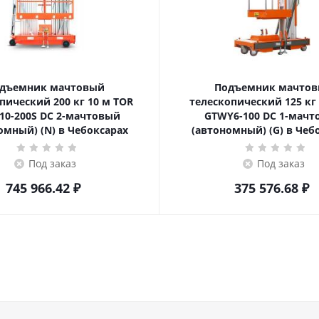
дъемник мачтовый
Подъемник мачто
ский 200 кг 10 м TOR
телескопический 125 кг 6 м TOR
10-200S DC 2-мачтовый
GTWY6-100 DC 1-мач
омный) (N) в Чебоксарах
(автономный) (G) в Чеб
Под заказ
Под заказ
745 966.42
₽
375 576.68
₽