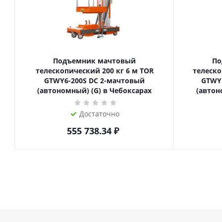
Подъемник мачтовый
По
телескопический 200 кг 6 м TOR
телескопиче
GTWY6-200S DC 2-мачтовый
GTWY
(автономный) (G) в Чебоксарах
(автон
Достаточно
555 738.34
₽