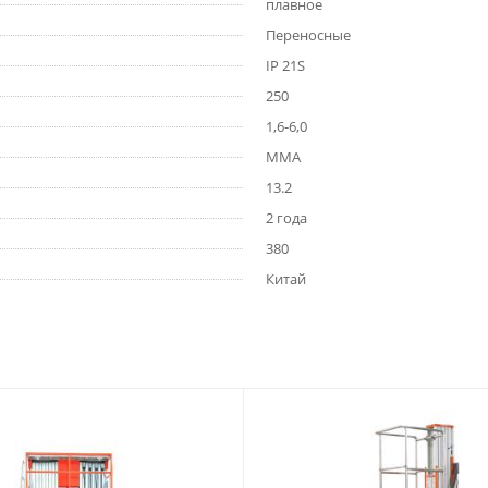
плавное
Переносные
IP 21S
250
1,6-6,0
MMA
13.2
2 года
380
Китай