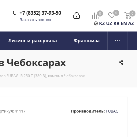
+7 (8352) 37-93-50
0
0
0
0
Заказать звонок
KZ
UZ
KR
EN
AZ
Лизинг и рассрочка
Франшиза
 в Чебоксарах
р FUBAG IR 250 T (380 В), компл. в Чебоксарах
ртикул:
41117
Производитель:
FUBAG