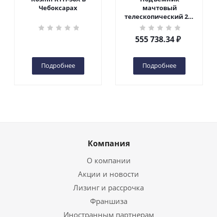
Чебоксарах
мачтовый
телескопический 200
кг 6 м TOR GTWY6-200S
DC 2-мачтовый
555 738.34
₽
(автономный) (G) в
Чебоксарах
Подробнее
Подробнее
Компания
О компании
Акции и новости
Лизинг и рассрочка
Франшиза
Иностранным партнерам