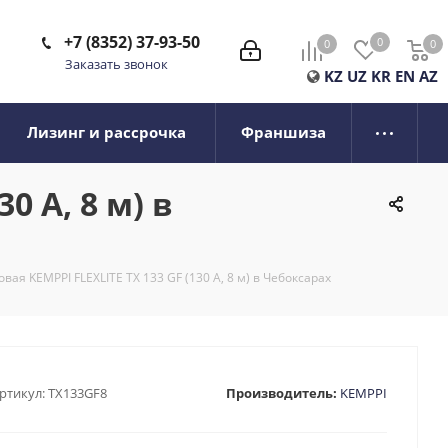
+7 (8352) 37-93-50
0
0
0
0
Заказать звонок
KZ
UZ
KR
EN
AZ
Лизинг и рассрочка
Франшиза
0 А, 8 м) в
вая KEMPPI FLEXLITE TX 133 GF (130 А, 8 м) в Чебоксарах
ртикул:
TX133GF8
Производитель:
KEMPPI