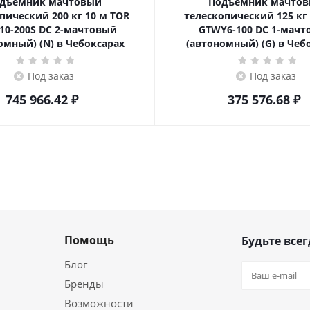
дъемник мачтовый
Подъемник мачто
ский 200 кг 10 м TOR
телескопический 125 кг 6 м TOR
10-200S DC 2-мачтовый
GTWY6-100 DC 1-мач
омный) (N) в Чебоксарах
(автономный) (G) в Чеб
Под заказ
Под заказ
745 966.42
₽
375 576.68
₽
Помощь
Будьте всег
Блог
Бренды
Возможности