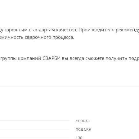
дународным стандартам качества. Производитель рекоменд
омичность сварочного процесса.
ах группы компаний СВАРБИ вы всегда сможете получить под
кнопка
под СКР
130