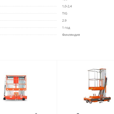
1,0-2,4
TIG
2.9
1 год
Финляндия