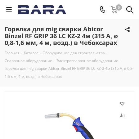
0
Горелка для mig сварки Abicor
Binzel RF GRIP 36 LC KZ-2 4м (315 А, ⌀
0,8-1,6 мм, 4 м, возд.) в Чебоксарах
Главная
-
Каталог
-
Оборудование для строительства
-
Сварочное оборудование
-
Электросварочное оборудование
-
Горелка для mig сварки Abicor Binzel RF GRIP 36 LC KZ-2 4м (315 А, ⌀ 0,8-
1,6 мм, 4 м, возд.) в Чебоксарах