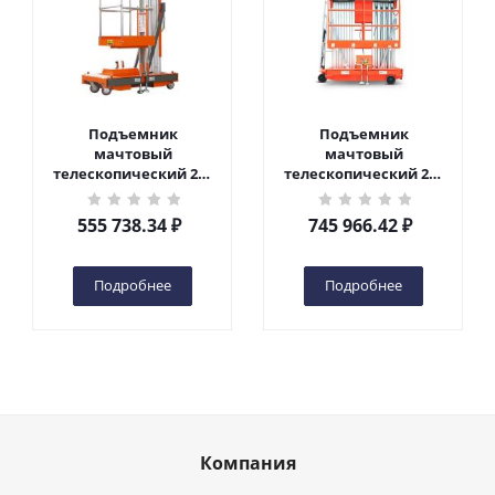
Подъемник
Подъемник
мачтовый
мачтовый
телескопический 200
телескопический 200
кг 6 м TOR GTWY6-200S
кг 10 м TOR GTWY10-
DC 2-мачтовый
200S DC 2-мачтовый
555 738.34
₽
745 966.42
₽
(автономный) (G) в
(автономный) (N) в
Чебоксарах
Чебоксарах
Подробнее
Подробнее
Компания