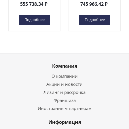
DC 2-мачтовый
200S DC 2-мачтовый
555 738.34
₽
745 966.42
₽
(автономный) (G) в
(автономный) (N) в
Чебоксарах
Чебоксарах
Подробнее
Подробнее
Компания
О компании
Акции и новости
Лизинг и рассрочка
Франшиза
Иностранным партнерам
Информация