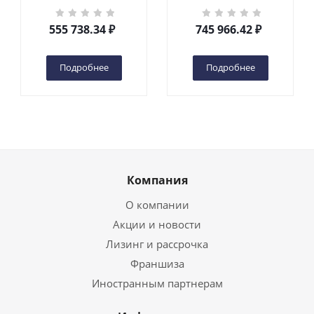
кг 6 м TOR GTWY6-200S
кг 10 м TOR GTWY10-
DC 2-мачтовый
200S DC 2-мачтовый
555 738.34
₽
745 966.42
₽
(автономный) (G) в
(автономный) (N) в
Чебоксарах
Чебоксарах
Подробнее
Подробнее
Компания
О компании
Акции и новости
Лизинг и рассрочка
Франшиза
Иностранным партнерам