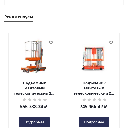
Рекомендуем
Подъемник
Подъемник
мачтовый
мачтовый
телескопический 200
телескопический 200
кг 6 м TOR GTWY6-200S
кг 10 м TOR GTWY10-
DC 2-мачтовый
200S DC 2-мачтовый
555 738.34
₽
745 966.42
₽
(автономный) (G) в
(автономный) (N) в
Чебоксарах
Чебоксарах
Подробнее
Подробнее