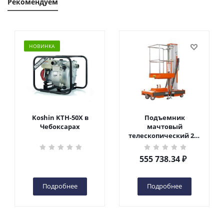
Рекомендуем
НОВИНКА
Koshin KTH-50X в
Подъемник
Чебоксарах
мачтовый
телескопический 200
кг 6 м TOR GTWY6-200S
DC 2-мачтовый
555 738.34
₽
(автономный) (G) в
Чебоксарах
Подробнее
Подробнее