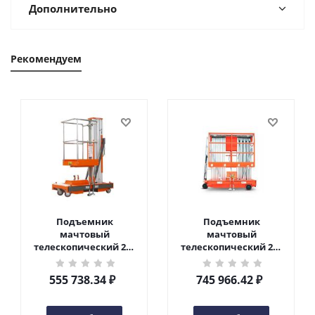
Дополнительно
Рекомендуем
Подъемник
Подъемник
мачтовый
мачтовый
телескопический 200
телескопический 200
кг 6 м TOR GTWY6-200S
кг 10 м TOR GTWY10-
DC 2-мачтовый
200S DC 2-мачтовый
555 738.34
₽
745 966.42
₽
(автономный) (G) в
(автономный) (N) в
Чебоксарах
Чебоксарах