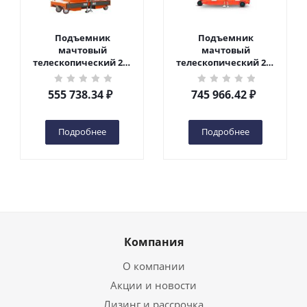
Подъемник
Подъемник
мачтовый
мачтовый
телескопический 200
телескопический 200
кг 6 м TOR GTWY6-200S
кг 10 м TOR GTWY10-
DC 2-мачтовый
200S DC 2-мачтовый
555 738.34
₽
745 966.42
₽
(автономный) (G) в
(автономный) (N) в
Чебоксарах
Чебоксарах
Подробнее
Подробнее
Компания
О компании
Акции и новости
Лизинг и рассрочка