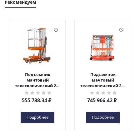
Рекомендуем
Подъемник
Подъемник
мачтовый
мачтовый
телескопический 200
телескопический 200
кг 6 м TOR GTWY6-200S
кг 10 м TOR GTWY10-
DC 2-мачтовый
200S DC 2-мачтовый
555 738.34
₽
745 966.42
₽
(автономный) (G) в
(автономный) (N) в
Чебоксарах
Чебоксарах
Подробнее
Подробнее