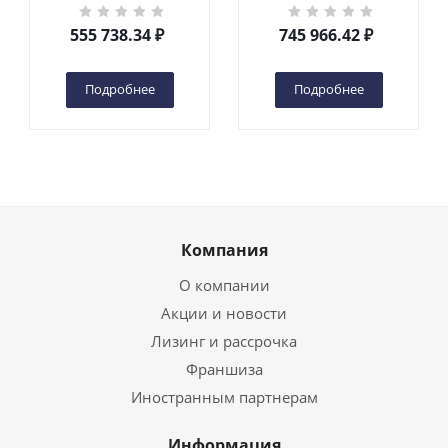
кг 6 м TOR GTWY6-200S
кг 10 м TOR GTWY10-
DC 2-мачтовый
200S DC 2-мачтовый
555 738.34
₽
745 966.42
₽
(автономный) (G) в
(автономный) (N) в
Чебоксарах
Чебоксарах
Подробнее
Подробнее
Компания
О компании
Акции и новости
Лизинг и рассрочка
Франшиза
Иностранным партнерам
Информация