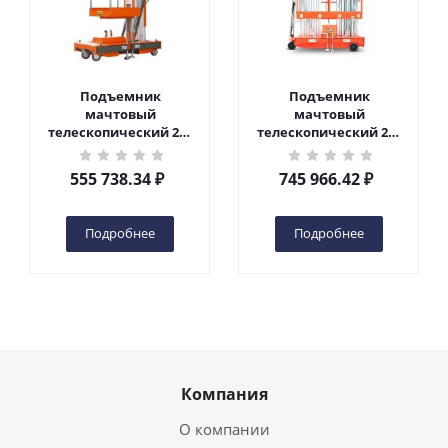
Подъемник
Подъемник
мачтовый
мачтовый
телескопический 200
телескопический 200
кг 6 м TOR GTWY6-200S
кг 10 м TOR GTWY10-
DC 2-мачтовый
200S DC 2-мачтовый
555 738.34
₽
745 966.42
₽
(автономный) (G) в
(автономный) (N) в
Чебоксарах
Чебоксарах
Подробнее
Подробнее
Компания
О компании