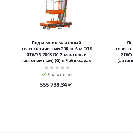
Подъемник мачтовый
По
телескопический 200 кг 6 м TOR
телескопиче
GTWY6-200S DC 2-мачтовый
GTWY
(автономный) (G) в Чебоксарах
(автон
Достаточно
555 738.34
₽