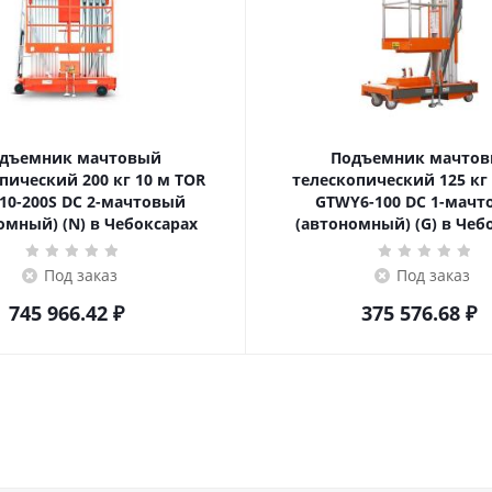
дъемник мачтовый
Подъемник мачто
ский 200 кг 10 м TOR
телескопический 125 кг 6 м TOR
10-200S DC 2-мачтовый
GTWY6-100 DC 1-мач
омный) (N) в Чебоксарах
(автономный) (G) в Чеб
Под заказ
Под заказ
745 966.42
₽
375 576.68
₽