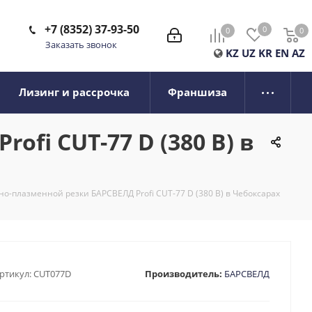
+7 (8352) 37-93-50
0
0
0
0
Заказать звонок
KZ
UZ
KR
EN
AZ
Лизинг и рассрочка
Франшиза
fi CUT-77 D (380 В) в
о-плазменной резки БАРСВЕЛД Profi CUT-77 D (380 В) в Чебоксарах
ртикул:
CUT077D
Производитель:
БАРСВЕЛД