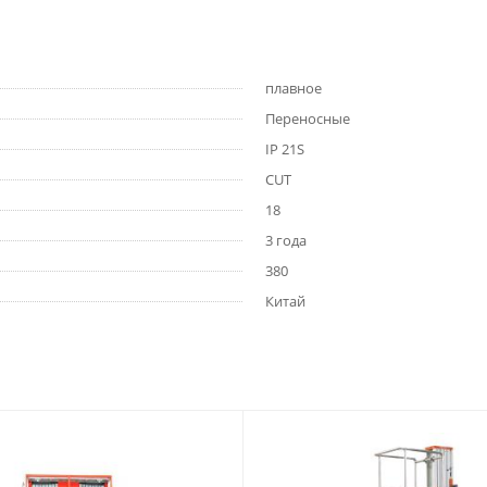
плавное
Переносные
IP 21S
CUT
18
3 года
380
Китай