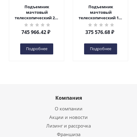
Подъемник
Подъемник
мачтовый
мачтовый
телескопический 200
телескопический 125
кг 10 м TOR GTWY10-
кг 6 м TOR GTWY6-100
200S DC 2-мачтовый
DC 1-мачтовый
745 966.42
₽
375 576.68
₽
(автономный) (N) в
(автономный) (G) в
Чебоксарах
Чебоксарах
Подробнее
Подробнее
Компания
О компании
Акции и новости
Лизинг и рассрочка
Франшиза