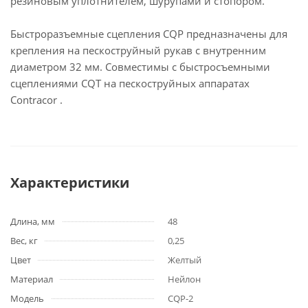
резиновым уплотнителем, шурупами и стопором.
Быстроразъемные сцепления CQP предназначены для
крепления на пескоструйный рукав с внутренним
диаметром 32 мм. Совместимы с быстросъемными
сцеплениями CQТ на пескоструйных аппаратах
Contracor .
Характеристики
Длина, мм
48
Вес, кг
0,25
Цвет
Желтый
Материал
Нейлон
Модель
CQP-2