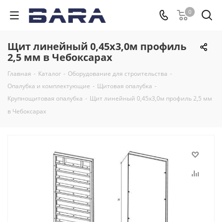
0
Щит линейный 0,45х3,0м профиль
2,5 мм в Чебоксарах
Главная
-
Каталог
-
Оборудование для строительства
-
Опалубка и комплектующие
-
Щитовая опалубка
-
Крупнощитовая опалубка
-
Щит линейный 0,45х3,0м профиль 2,5 мм
в Чебоксарах