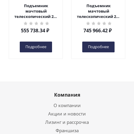
Подъемник
Подъемник
мачтовый
мачтовый
телескопический 200
телескопический 200
кг 6 м TOR GTWY6-200S
кг 10 м TOR GTWY10-
DC 2-мачтовый
200S DC 2-мачтовый
555 738.34
₽
745 966.42
₽
(автономный) (G) в
(автономный) (N) в
Чебоксарах
Чебоксарах
Подробнее
Подробнее
Компания
О компании
Акции и новости
Лизинг и рассрочка
Франшиза