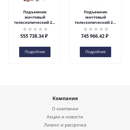
Подъемник
Подъемник
мачтовый
мачтовый
телескопический 200
телескопический 200
кг 6 м TOR GTWY6-200S
кг 10 м TOR GTWY10-
DC 2-мачтовый
200S DC 2-мачтовый
555 738.34
₽
745 966.42
₽
(автономный) (G) в
(автономный) (N) в
Чебоксарах
Чебоксарах
Подробнее
Подробнее
Компания
О компании
Акции и новости
Лизинг и рассрочка