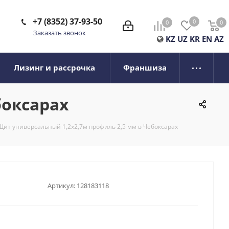
+7 (8352) 37-93-50
0
0
0
0
Заказать звонок
KZ
UZ
KR
EN
AZ
Лизинг и рассрочка
Франшиза
боксарах
Щит универсальный 1,2х2,7м профиль 2,5 мм в Чебоксарах
Артикул:
128183118