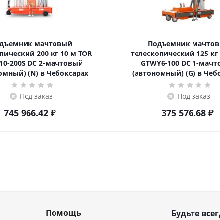
дъемник мачтовый
Подъемник мачто
ский 200 кг 10 м TOR
телескопический 125 кг 6 м TOR
10-200S DC 2-мачтовый
GTWY6-100 DC 1-мач
омный) (N) в Чебоксарах
(автономный) (G) в Чеб
Под заказ
Под заказ
745 966.42
₽
375 576.68
₽
Помощь
Будьте всег