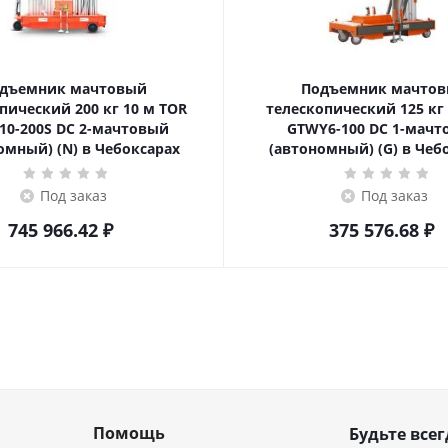
дъемник мачтовый
Подъемник мачто
ский 200 кг 10 м TOR
телескопический 125 кг 6 м TOR
10-200S DC 2-мачтовый
GTWY6-100 DC 1-мач
омный) (N) в Чебоксарах
(автономный) (G) в Чеб
Под заказ
Под заказ
745 966.42
₽
375 576.68
₽
Помощь
Будьте всег