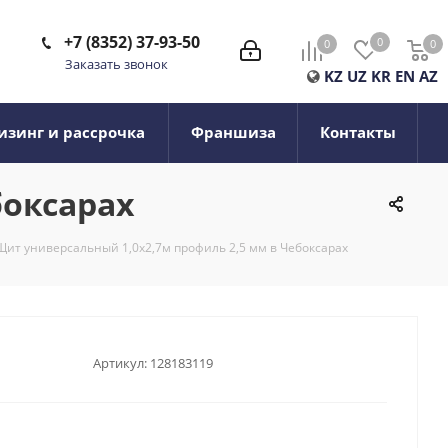
+7 (8352) 37-93-50
0
0
0
0
Заказать звонок
KZ
UZ
KR
EN
AZ
изинг и рассрочка
Франшиза
Контакты
боксарах
Щит универсальный 1,0х2,7м профиль 2,5 мм в Чебоксарах
Артикул:
128183119