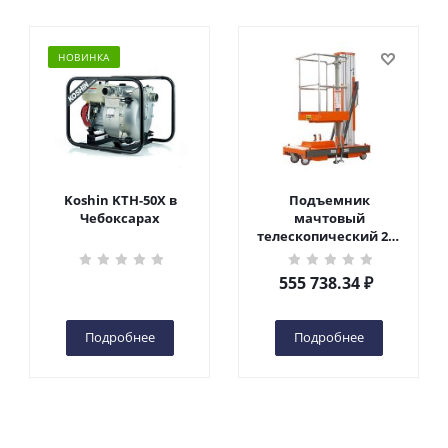
НОВИНКА
Koshin KTH-50X в
Подъемник
Чебоксарах
мачтовый
телескопический 200
кг 6 м TOR GTWY6-200S
DC 2-мачтовый
555 738.34
₽
(автономный) (G) в
Чебоксарах
Подробнее
Подробнее