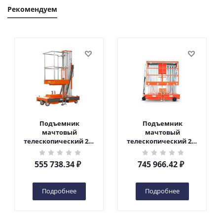
Рекомендуем
Подъемник
Подъемник
мачтовый
мачтовый
телескопический 200
телескопический 200
кг 6 м TOR GTWY6-200S
кг 10 м TOR GTWY10-
DC 2-мачтовый
200S DC 2-мачтовый
555 738.34
₽
745 966.42
₽
(автономный) (G) в
(автономный) (N) в
Чебоксарах
Чебоксарах
Подробнее
Подробнее