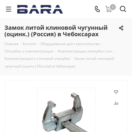
0
Замок литой клиновой чугунный
(оцинк.) (Россия) в Чебоксарах
Главная
-
Каталог
-
Оборудование для строительства
-
Опалубка и комплектующие
-
Комплектующие опалубки стен
-
Комплектующие к стеновой опалубке
-
Замок литой клиновой
чугунный (оцинк.) (Россия) в Чебоксарах