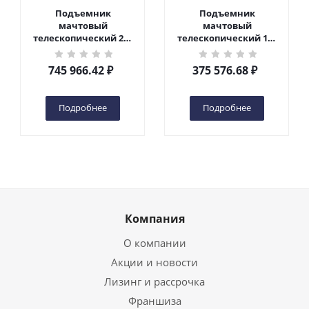
Подъемник
Подъемник
мачтовый
мачтовый
телескопический 200
телескопический 125
кг 10 м TOR GTWY10-
кг 6 м TOR GTWY6-100
200S DC 2-мачтовый
DC 1-мачтовый
745 966.42
₽
375 576.68
₽
(автономный) (N) в
(автономный) (G) в
Чебоксарах
Чебоксарах
Подробнее
Подробнее
Компания
О компании
Акции и новости
Лизинг и рассрочка
Франшиза