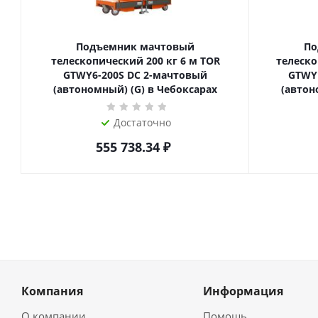
Подъемник мачтовый
По
телескопический 200 кг 6 м TOR
телескопиче
GTWY6-200S DC 2-мачтовый
GTWY
(автономный) (G) в Чебоксарах
(автон
Достаточно
555 738.34
₽
Компания
Информация
О компании
Помощь