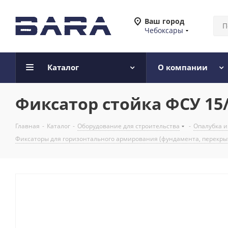
Ваш город
Чебоксары
Каталог
О компании
Фиксатор стойка ФСУ 15/
Главная
-
Каталог
-
Оборудование для строительства
-
Опалубка 
Фиксаторы для горизонтального армирования (фундамента, перекры