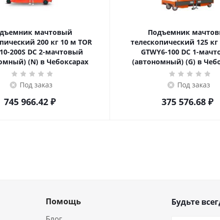
дъемник мачтовый
Подъемник мачто
ский 200 кг 10 м TOR
телескопический 125 кг 6 м TOR
10-200S DC 2-мачтовый
GTWY6-100 DC 1-мач
омный) (N) в Чебоксарах
(автономный) (G) в Чеб
Под заказ
Под заказ
745 966.42
₽
375 576.68
₽
Помощь
Будьте всег
Блог