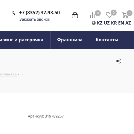
+7 (8352) 37-93-50
0
0
0
0
Заказать звонок
KZ
UZ
KR
EN
AZ
изинг и рассрочка
Франшиза
Контакты
ительства
-
Артикул:
319789257