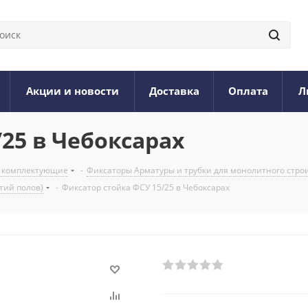
Акции и новости
Доставка
Оплата
Л
25 в Чебоксарах
и комплектующие
-
Фиксаторы Арматуры и трубки для монолитного стро
тий полов)
-
Фиксатор стойка ФСУ 15/25 в Чебоксарах