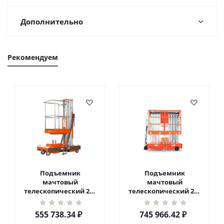
Дополнительно
Рекомендуем
Подъемник
Подъемник
мачтовый
мачтовый
телескопический 200
телескопический 200
кг 6 м TOR GTWY6-200S
кг 10 м TOR GTWY10-
DC 2-мачтовый
200S DC 2-мачтовый
555 738.34
₽
745 966.42
₽
(автономный) (G) в
(автономный) (N) в