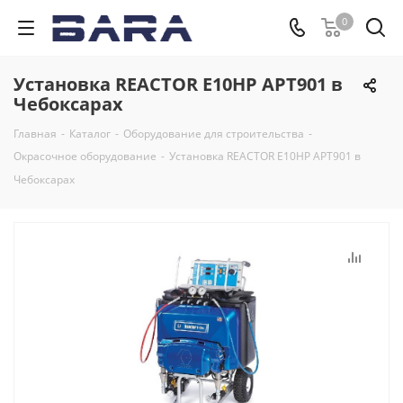
0
Установка REACTOR E10HP APT901 в
Чебоксарах
Главная
-
Каталог
-
Оборудование для строительства
-
Окрасочное оборудование
-
Установка REACTOR E10HP APT901 в
Чебоксарах