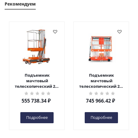
Рекомендуем
Подъемник
Подъемник
мачтовый
мачтовый
телескопический 200
телескопический 200
кг 6 м TOR GTWY6-200S
кг 10 м TOR GTWY10-
DC 2-мачтовый
200S DC 2-мачтовый
555 738.34
₽
745 966.42
₽
(автономный) (G) в
(автономный) (N) в
Чебоксарах
Чебоксарах
Подробнее
Подробнее