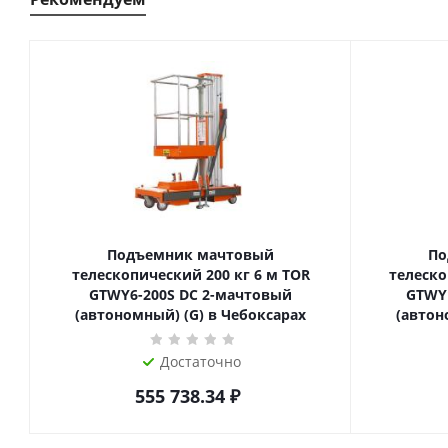
Подъемник мачтовый
По
телескопический 200 кг 6 м TOR
телескопиче
GTWY6-200S DC 2-мачтовый
GTWY
(автономный) (G) в Чебоксарах
(автон
Достаточно
555 738.34
₽