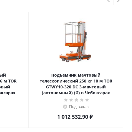
вый
Подъемник мачтовый
телескопический 250 кг 10 м TOR
товый
GTWY10-320 DC 3-мачтовый
оксарах
(автономный) (G) в Чебоксарах
Под заказ
1 012 532.90
₽