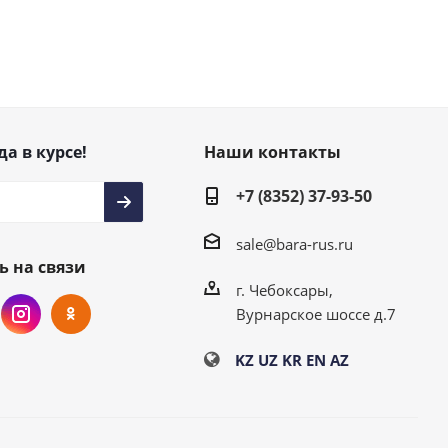
да в курсе!
Наши контакты
+7 (8352) 37-93-50
sale@bara-rus.ru
ь на связи
г. Чебоксары,
Вурнарское шоссе д.7
KZ
UZ
KR
EN
AZ