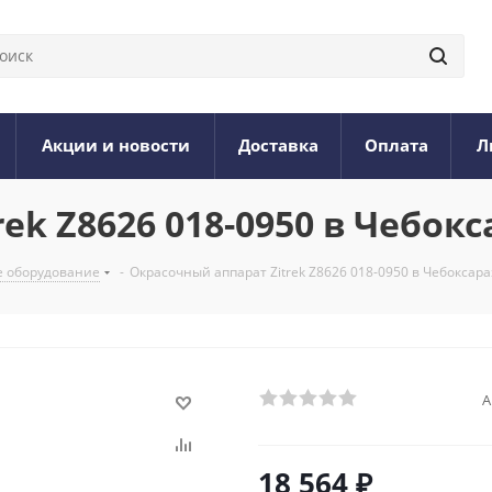
Акции и новости
Доставка
Оплата
Л
ek Z8626 018-0950 в Чебокс
е оборудование
-
Окрасочный аппарат Zitrek Z8626 018-0950 в Чебоксара
А
18 564
₽