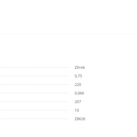
Zitrek
0,75
220
0,066
207
10
Z8626