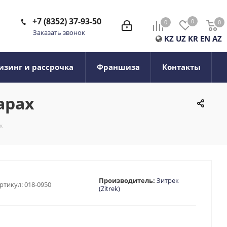
+7 (8352) 37-93-50
0
0
0
0
Заказать звонок
KZ
UZ
KR
EN
AZ
изинг и рассрочка
Франшиза
Контакты
арах
х
Производитель:
Зитрек
ртикул:
018-0950
(Zitrek)