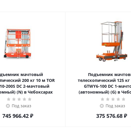
дъемник мачтовый
Подъемник мачто
ский 200 кг 10 м TOR
телескопический 125 кг 6 м TOR
10-200S DC 2-мачтовый
GTWY6-100 DC 1-мач
омный) (N) в Чебоксарах
(автономный) (G) в Чеб
Под заказ
Под заказ
745 966.42
₽
375 576.68
₽