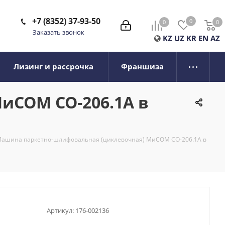
+7 (8352) 37-93-50
0
0
0
0
Заказать звонок
KZ
UZ
KR
EN
AZ
Лизинг и рассрочка
Франшиза
иСОМ СО-206.1А в
ашина паркетно-шлифовальная (циклевочная) МиСОМ СО-206.1А в
Артикул:
176-002136