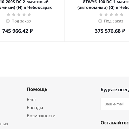
10-200S DC 2-мачтовый
GTWY6-100 DC 1-мач
омный) (N) в Чебоксарах
(автономный) (G) в Чеб
Под заказ
Под заказ
745 966.42
₽
375 576.68
₽
Помощь
Будьте всег
Блог
Бренды
Возможности
Оставайтес
ьных