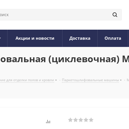
Акции и новости
Доставка
Оплата
вальная (циклевочная) М
ие для отделки полов и кровли
-
Паркетошлифовальные машины
-
М