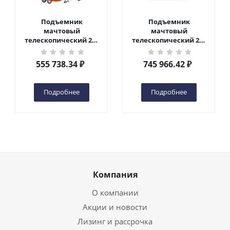
Подъемник
Подъемник
мачтовый
мачтовый
телескопический 200
телескопический 200
кг 6 м TOR GTWY6-200S
кг 10 м TOR GTWY10-
DC 2-мачтовый
200S DC 2-мачтовый
555 738.34
₽
745 966.42
₽
(автономный) (G) в
(автономный) (N) в
Чебоксарах
Чебоксарах
Подробнее
Подробнее
Компания
О компании
Акции и новости
Лизинг и рассрочка