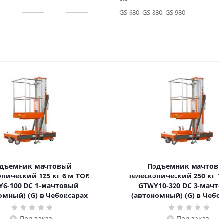
GS-680, GS-880, GS-980
дъемник мачтовый
Подъемник мачто
еский 125 кг 6 м TOR
телескопический 250 кг 10 м TOR
6-100 DC 1-мачтовый
GTWY10-320 DC 3-мач
омный) (G) в Чебоксарах
(автономный) (G) в Чеб
Под заказ
Под заказ