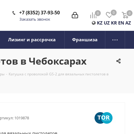
+7 (8352) 37-93-50
0
0
0
0
Заказать звонок
KZ
UZ
KR
EN
AZ
Лизинг и рассрочка
Франшиза
тов в Чебоксарах
уры
-
Катушка с проволокой GS-2 для вязальных пистолетов в
ртикул:
1019878
для вязальных пистолетов