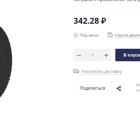
342.28
₽
Под заказ
Нашли деше
В корз
Рассчитать доставку
Ц
Поделиться
о