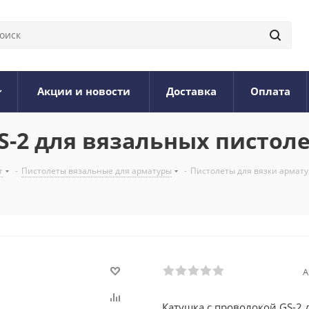
Акции и новости
Доставка
Оплата
S-2 для вязальных пистоле
т
-
Пистолеты вязальные для арматуры
-
Пистолеты для вязки армат
А
Катушка с проволокой GS-2 