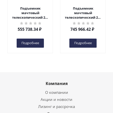
Подъемник
Подъемник
мачтовый
мачтовый
телескопический 200
телескопический 200
кг 6 м TOR GTWY6-200S
кг 10 м TOR GTWY10-
DC 2-мачтовый
200S DC 2-мачтовый
555 738.34
₽
745 966.42
₽
(автономный) (G) в
(автономный) (N) в
Чебоксарах
Чебоксарах
Подробнее
Подробнее
Компания
О компании
Акции и новости
Лизинг и рассрочка