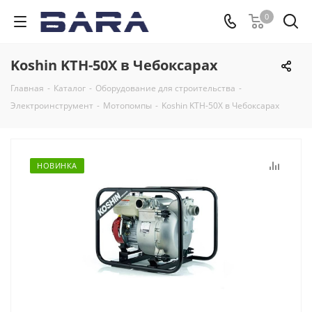
0
Koshin KTH-50X в Чебоксарах
Главная
-
Каталог
-
Оборудование для строительства
-
Электроинструмент
-
Мотопомпы
-
Koshin KTH-50X в Чебоксарах
НОВИНКА