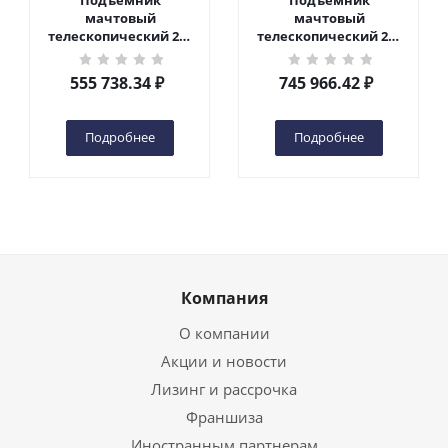
Подъемник
Подъемник
мачтовый
мачтовый
телескопический 200
телескопический 200
кг 6 м TOR GTWY6-200S
кг 10 м TOR GTWY10-
DC 2-мачтовый
200S DC 2-мачтовый
555 738.34
₽
745 966.42
₽
(автономный) (G) в
(автономный) (N) в
Чебоксарах
Чебоксарах
Подробнее
Подробнее
Компания
О компании
Акции и новости
Лизинг и рассрочка
Франшиза
Иностранным партнерам