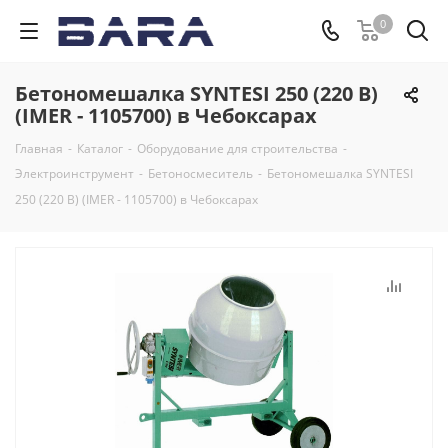
0
Бетономешалка SYNTESI 250 (220 В)
(IMER - 1105700) в Чебоксарах
Главная
-
Каталог
-
Оборудование для строительства
-
Электроинструмент
-
Бетоносмеситель
-
Бетономешалка SYNTESI
250 (220 В) (IMER - 1105700) в Чебоксарах