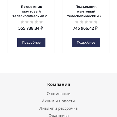
Подъемник
Подъемник
мачтовый
мачтовый
телескопический 200
телескопический 200
кг 6 м TOR GTWY6-200S
кг 10 м TOR GTWY10-
DC 2-мачтовый
200S DC 2-мачтовый
555 738.34
₽
745 966.42
₽
(автономный) (G) в
(автономный) (N) в
Чебоксарах
Чебоксарах
Подробнее
Подробнее
Компания
О компании
Акции и новости
Лизинг и рассрочка
Франшиза